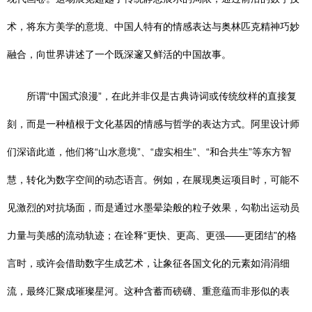
术，将东方美学的意境、中国人特有的情感表达与奥林匹克精神巧妙
融合，向世界讲述了一个既深邃又鲜活的中国故事。
所谓“中国式浪漫”，在此并非仅是古典诗词或传统纹样的直接复
刻，而是一种植根于文化基因的情感与哲学的表达方式。阿里设计师
们深谙此道，他们将“山水意境”、“虚实相生”、“和合共生”等东方智
慧，转化为数字空间的动态语言。例如，在展现奥运项目时，可能不
见激烈的对抗场面，而是通过水墨晕染般的粒子效果，勾勒出运动员
力量与美感的流动轨迹；在诠释“更快、更高、更强——更团结”的格
言时，或许会借助数字生成艺术，让象征各国文化的元素如涓涓细
流，最终汇聚成璀璨星河。这种含蓄而磅礴、重意蕴而非形似的表